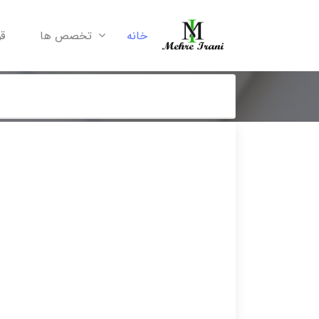
خانه
تخصص ها
ق