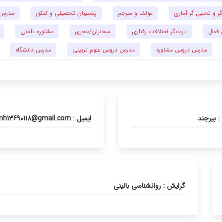
 و تحلیل گر آماری
مولف و مترجم
پشتیبان تحصیلی و کنکور
مدرس ک
 فعال
درمانگر اختلالات رفتاری
سخنران/مجری
مشاوره تلفنی
مدرس دروس مشاوره
مدرس دروس علوم تربیتی
مدرس دانشگاه
: بیرجند
ایمیل : mh13690118@gmail.com
گرایش : روانشناسی بالینی